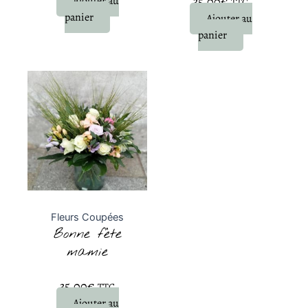
Ajouter au
35,00
€
TTC
panier
Ajouter au
panier
Fleurs Coupées
Bonne fête
mamie
Note
0
sur 5
35,00
€
TTC
Ajouter au