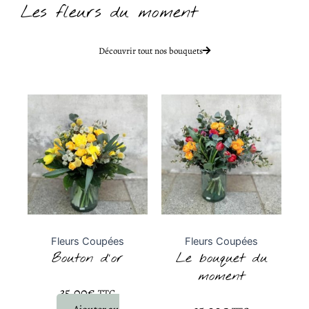
Les fleurs du moment
Découvrir tout nos bouquets
Fleurs Coupées
Fleurs Coupées
Bouton d’or
Le bouquet du
moment
Note
0
sur 5
35,00
€
TTC
Note
0
sur 5