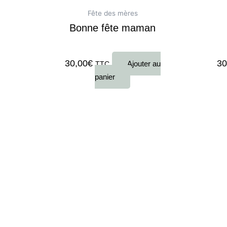
Fête des mères
Bonne fête maman
Note
0
sur 5
Note
30,00
€
30
Ajouter au
TTC
panier
Condit