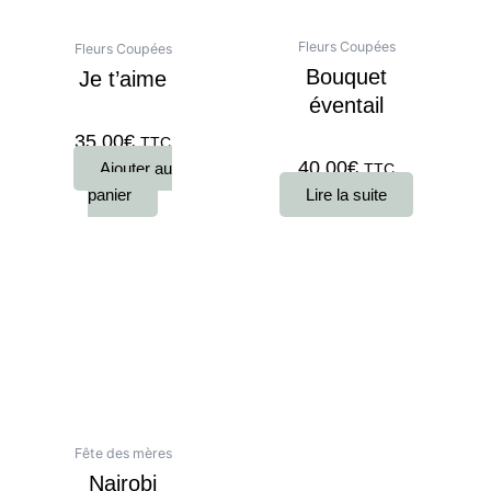
Fleurs Coupées
Fleurs Coupées
Bouquet
Je t’aime
éventail
35,00
€
TTC
40,00
€
Ajouter au
TTC
panier
Lire la suite
Ce
produit
a
plusieurs
variations.
Les
options
peuvent
Fête des mères
être
Nairobi