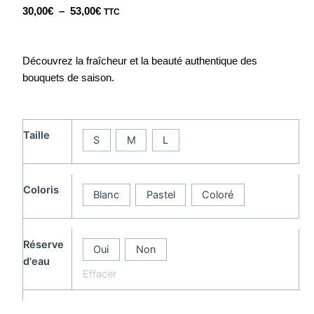
Plage
30,00
€
–
53,00
€
TTC
de
prix :
30,00€
Découvrez la fraîcheur et la beauté authentique des
à
bouquets de saison.
53,00€
quantité
Taille
S
M
L
de
Bouquet
Rond
Coloris
Blanc
Pastel
Coloré
Réserve
Oui
Non
d'eau
Effacer