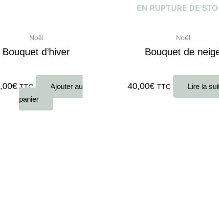
EN RUPTURE DE ST
Noël
Noël
Bouquet d’hiver
Bouquet de neig
0
sur 5
Note
0
sur 5
,00
€
40,00
€
Ajouter au
Lire la sui
TTC
TTC
panier
Pl
de
pri
30
à
50