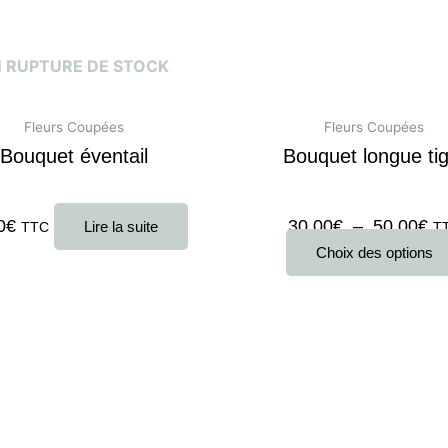
 RUPTURE DE STOCK
Fleurs Coupées
Fleurs Coupées
Bouquet éventail
Bouquet longue tig
0
sur 5
Note
0
sur 5
0
€
30,00
€
–
50,00
€
Lire la suite
TTC
T
Choix des options