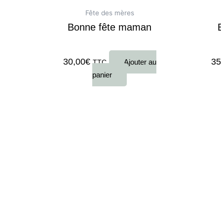
Fête des mères
Bonne fête maman
Note
0
sur 5
Note
30,00
€
35
Ajouter au
TTC
panier