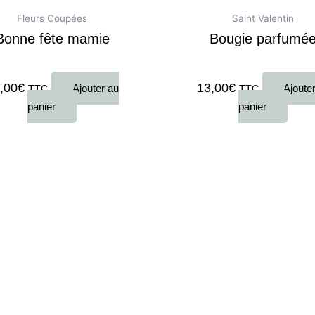
Fleurs Coupées
Saint Valentin
Bonne fête mamie
Bougie parfumé
0
sur 5
Note
0
sur 5
,00
€
13,00
€
Ajouter au
Ajoute
TTC
TTC
panier
panier