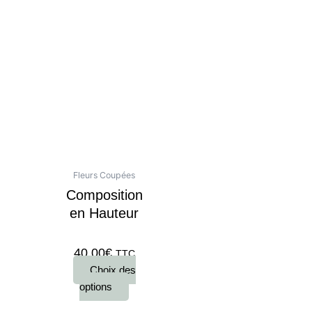
Ce
produit
a
plusieurs
variations.
Les
options
peuvent
Fleurs Coupées
être
Composition
choisies
en Hauteur
sur
la
page
40,00
€
TTC
du
Choix des
produit
options