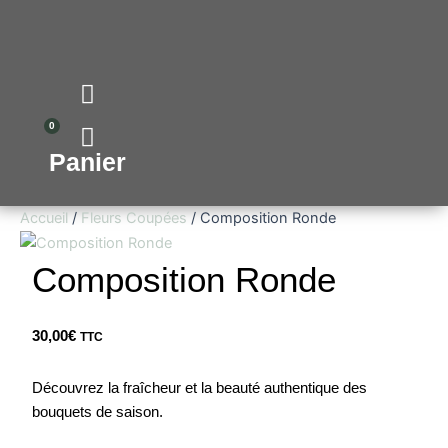
Aller
quantité
au
de
contenu
Composition
Ronde
0
Panier
Accueil
/
Fleurs Coupées
/ Composition Ronde
Composition Ronde
30,00
€
TTC
Découvrez la fraîcheur et la beauté authentique des
bouquets de saison.