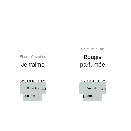
Saint Valentin
Bougie
Fleurs Coupées
Je t’aime
parfumée
35,00
€
13,00
€
TTC
TTC
Ajouter au
Ajouter au
panier
panier
Plage
Ce
de
produit
prix :
a