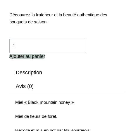
Découvrez la fraîcheur et la beauté authentique des
bouquets de saison.
quantité
de
Miel
Ajouter au panier
"Black
mountain
Description
honey"
Avis (0)
Miel « Black mountain honey »
Miel de fleurs de foret.
Récolté et mis en pot par Mr Bourgeois.