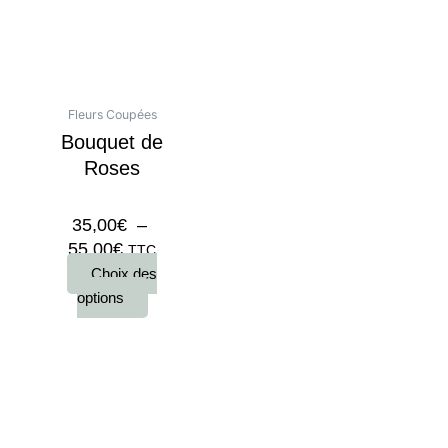
35,00€
plusieurs
à
variations.
55,00€
Les
options
peuvent
Fleurs Coupées
être
Bouquet de
choisies
Roses
sur
la
35,00
€
–
page
55,00
€
TTC
du
Choix des
produit
options
Conditions générales de vente